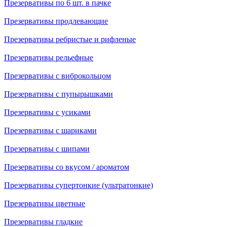
Презервативы по 6 шт. в пачке
Презервативы продлевающие
Презервативы ребристые и рифленые
Презервативы рельефные
Презервативы с виброкольцом
Презервативы с пупырышками
Презервативы с усиками
Презервативы с шариками
Презервативы с шипами
Презервативы со вкусом / ароматом
Презервативы супертонкие (ультратонкие)
Презервативы цветные
Презервативы гладкие