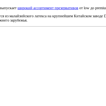
 выпускает
широкий ассортимент презервативов
от low до premi
ся из малайзийского латекса на крупнейшем Китайском заводе Do
ижнего зарубежья.