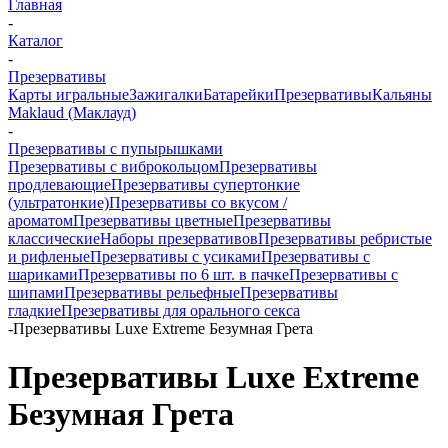
Главная
-
Каталог
-
Презервативы
Карты игральные
Зажигалки
Батарейки
Презервативы
Кальяны
Maklaud (Маклауд)
-
Презервативы с пупырышками
Презервативы с виброкольцом
Презервативы
продлевающие
Презервативы супертонкие
(ультратонкие)
Презервативы со вкусом /
ароматом
Презервативы цветные
Презервативы
классические
Наборы презервативов
Презервативы ребристые
и рифленые
Презервативы с усиками
Презервативы с
шариками
Презервативы по 6 шт. в пачке
Презервативы с
шипами
Презервативы рельефные
Презервативы
гладкие
Презервативы для орального секса
-
Презервативы Luxe Extreme Безумная Грета
Презервативы Luxe Extreme
Безумная Грета