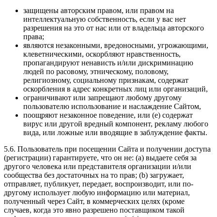
защищены авторским правом, или правом на
интеллектуальную собственность, если у вас нет
разрешения на это от нас или от владельца авторского
права;
являются незаконными, вредоносными, угрожающими,
клеветническими, оскорбляют нравственность,
пропагандируют ненависть и/или дискриминацию
людей по расовому, этническому, половому,
религиозному, социальному признакам, содержат
оскорбления в адрес конкретных лиц или организаций,
ограничивают или запрещают любому другому
пользователю использование и наслаждение Сайтом,
поощряют незаконное поведение, или (e) содержат
вирус или другой вредный компонент, рекламу любого
вида, или ложные или вводящие в заблуждение факты.
5.6. Пользователь при посещении Сайта и получении доступа
(регистрации) гарантируете, что он не: (a) выдаете себя за
другого человека или представителя организации и/или
сообщества без достаточных на то прав; (b) загружает,
отправляет, публикует, передает, воспроизводит, или по-
другому использует любую информацию или материал,
полученный через Сайт, в коммерческих целях (кроме
случаев, когда это явно разрешено поставщиком такой