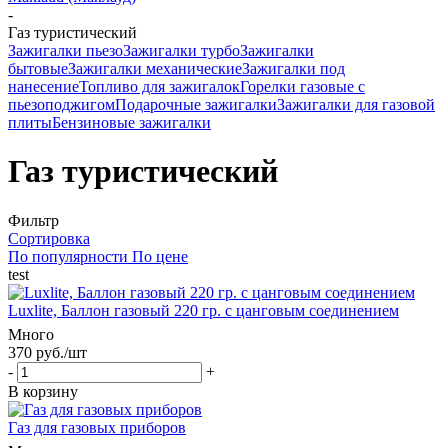
-
Газ туристический
Зажигалки пьезо
Зажигалки турбо
Зажигалки
бытовые
Зажигалки механические
Зажигалки под
нанесение
Топливо для зажигалок
Горелки газовые с
пьезоподжигом
Подарочные зажигалки
Зажигалки для газовой
плиты
Бензиновые зажигалки
Газ туристический
Фильтр
Сортировка
По популярности
По цене
test
Luxlite, Баллон газовый 220 гр. с цанговым соединением
Много
370 руб.
/шт
-
+
В корзину
Газ для газовых приборов