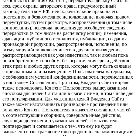
законных основаниях Контент, передает Владельцу Сайта на
весь срок охраны авторского права, предусмотренный
законодательством РФ, неисключительное право на его
постоянное и безвозмездное использование, включая правом
переуступки, путем просмотра, воспроизведения (в том числе
копирования), перевода, доведения до всеобщего сведения,
переработки (в том числе на распечатку копий), изменения,
адаптации, публичного исполнения, публикации, создания
производной продукции, распространения, исполнения, по
всему миру и/или включение его в другие произведения,
распространяющиеся как уже известным, так и любым пока
не изобретенным способом, без ограничения срока действия
этих прав и любых других прав, которые могут быть связаны
с присланным или размещенным Пользователем материалом,
с соблюдением условий конфиденциальности, перечисленных
в настоящем Соглашении. При этом, Владелец Сайта вправе
также использовать Контент Пользователя вышеуказанным
способом для целей Сайта или в связи с ними, в том числе для
его популяризации. Для указанных целей Владелец Сайта
также может изготавливать производные произведения или
вставлять Контент Пользователя в качестве составных частей
в соответствующие сборники, совершать иные действия,
служащие достижению указанных целей. Пользователь
подтверждает и соглашаетесь с тем, что ему не будет
выплачено вознаграждение или предоставлена компенсация в