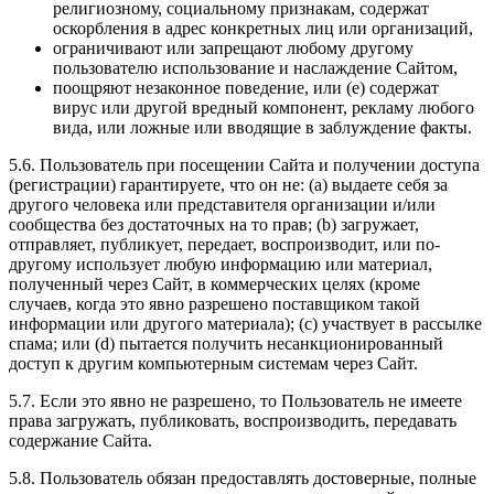
религиозному, социальному признакам, содержат
оскорбления в адрес конкретных лиц или организаций,
ограничивают или запрещают любому другому
пользователю использование и наслаждение Сайтом,
поощряют незаконное поведение, или (e) содержат
вирус или другой вредный компонент, рекламу любого
вида, или ложные или вводящие в заблуждение факты.
5.6. Пользователь при посещении Сайта и получении доступа
(регистрации) гарантируете, что он не: (a) выдаете себя за
другого человека или представителя организации и/или
сообщества без достаточных на то прав; (b) загружает,
отправляет, публикует, передает, воспроизводит, или по-
другому использует любую информацию или материал,
полученный через Сайт, в коммерческих целях (кроме
случаев, когда это явно разрешено поставщиком такой
информации или другого материала); (c) участвует в рассылке
спама; или (d) пытается получить несанкционированный
доступ к другим компьютерным системам через Сайт.
5.7. Если это явно не разрешено, то Пользователь не имеете
права загружать, публиковать, воспроизводить, передавать
содержание Сайта.
5.8. Пользователь обязан предоставлять достоверные, полные