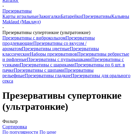
Каталог
-
Презервативы
Карты игральные
Зажигалки
Батарейки
Презервативы
Кальяны
Maklaud (Маклауд)
-
Презервативы супертонкие (ультратонкие)
Презервативы с виброкольцом
Презервативы
продлевающие
Презервативы со вкусом /
ароматом
Презервативы цветные
Презервативы
классические
Наборы презервативов
Презервативы ребристые
и рифленые
Презервативы с пупырышками
Презервативы с
усиками
Презервативы с шариками
Презервативы по 6 шт. в
пачке
Презервативы с шипами
Презервативы
рельефные
Презервативы гладкие
Презервативы для орального
секса
Презервативы супертонкие
(ультратонкие)
Фильтр
Сортировка
По популярности
По цене