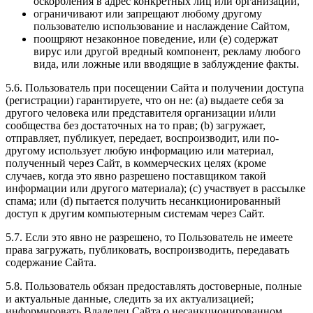
оскорбления в адрес конкретных лиц или организаций,
ограничивают или запрещают любому другому
пользователю использование и наслаждение Сайтом,
поощряют незаконное поведение, или (e) содержат
вирус или другой вредный компонент, рекламу любого
вида, или ложные или вводящие в заблуждение факты.
5.6. Пользователь при посещении Сайта и получении доступа
(регистрации) гарантируете, что он не: (a) выдаете себя за
другого человека или представителя организации и/или
сообщества без достаточных на то прав; (b) загружает,
отправляет, публикует, передает, воспроизводит, или по-
другому использует любую информацию или материал,
полученный через Сайт, в коммерческих целях (кроме
случаев, когда это явно разрешено поставщиком такой
информации или другого материала); (c) участвует в рассылке
спама; или (d) пытается получить несанкционированный
доступ к другим компьютерным системам через Сайт.
5.7. Если это явно не разрешено, то Пользователь не имеете
права загружать, публиковать, воспроизводить, передавать
содержание Сайта.
5.8. Пользователь обязан предоставлять достоверные, полные
и актуальные данные, следить за их актуализацией;
информировать Владелец Сайта о несанкционированном