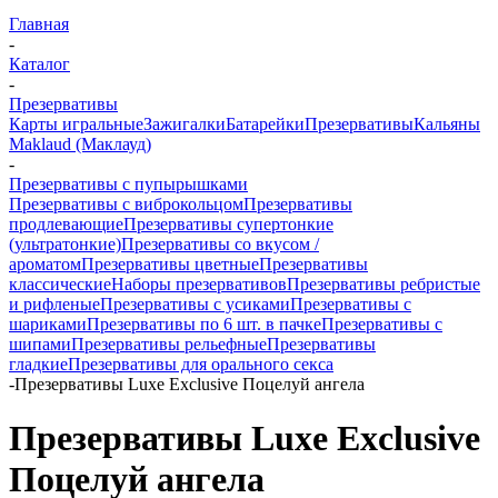
Главная
-
Каталог
-
Презервативы
Карты игральные
Зажигалки
Батарейки
Презервативы
Кальяны
Maklaud (Маклауд)
-
Презервативы с пупырышками
Презервативы с виброкольцом
Презервативы
продлевающие
Презервативы супертонкие
(ультратонкие)
Презервативы со вкусом /
ароматом
Презервативы цветные
Презервативы
классические
Наборы презервативов
Презервативы ребристые
и рифленые
Презервативы с усиками
Презервативы с
шариками
Презервативы по 6 шт. в пачке
Презервативы с
шипами
Презервативы рельефные
Презервативы
гладкие
Презервативы для орального секса
-
Презервативы Luxe Exclusive Поцелуй ангела
Презервативы Luxe Exclusive
Поцелуй ангела