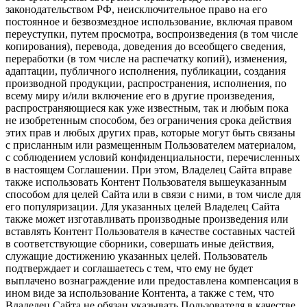
законодательством РФ, неисключительное право на его
постоянное и безвозмездное использование, включая правом
переуступки, путем просмотра, воспроизведения (в том числе
копирования), перевода, доведения до всеобщего сведения,
переработки (в том числе на распечатку копий), изменения,
адаптации, публичного исполнения, публикации, создания
производной продукции, распространения, исполнения, по
всему миру и/или включение его в другие произведения,
распространяющиеся как уже известным, так и любым пока
не изобретенным способом, без ограничения срока действия
этих прав и любых других прав, которые могут быть связаны
с присланным или размещенным Пользователем материалом,
с соблюдением условий конфиденциальности, перечисленных
в настоящем Соглашении. При этом, Владелец Сайта вправе
также использовать Контент Пользователя вышеуказанным
способом для целей Сайта или в связи с ними, в том числе для
его популяризации. Для указанных целей Владелец Сайта
также может изготавливать производные произведения или
вставлять Контент Пользователя в качестве составных частей
в соответствующие сборники, совершать иные действия,
служащие достижению указанных целей. Пользователь
подтверждает и соглашаетесь с тем, что ему не будет
выплачено вознаграждение или предоставлена компенсация в
ином виде за использование Контента, а также с тем, что
Владелец Сайта не обязан указывать Пользователя в качестве