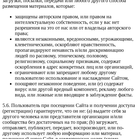
загрузки, посылки, передачи или любого другого способа
размещения материалов, которые:
защищены авторским правом, или правом на
интеллектуальную собственность, если у вас нет
разрешения на это от нас или от владельца авторского
права;
являются незаконными, вредоносными, угрожающими,
клеветническими, оскорбляют нравственность,
пропагандируют ненависть и/или дискриминацию
людей по расовому, этническому, половому,
религиозному, социальному признакам, содержат
оскорбления в адрес конкретных лиц или организаций,
ограничивают или запрещают любому другому
пользователю использование и наслаждение Сайтом,
поощряют незаконное поведение, или (e) содержат
вирус или другой вредный компонент, рекламу любого
вида, или ложные или вводящие в заблуждение факты.
5.6. Пользователь при посещении Сайта и получении доступа
(регистрации) гарантируете, что он не: (a) выдаете себя за
другого человека или представителя организации и/или
сообщества без достаточных на то прав; (b) загружает,
отправляет, публикует, передает, воспроизводит, или по-
другому использует любую информацию или материал,
полученный через Сайт, в коммерческих целях (кроме