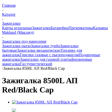
Главная
-
Каталог
-
Зажигалки
Карты игральные
Зажигалки
Батарейки
Презервативы
Кальяны
Maklaud (Маклауд)
-
Зажигалки под нанесение
Зажигалки пьезо
Зажигалки турбо
Зажигалки
бытовые
Зажигалки механические
Топливо для
зажигалок
Горелки газовые с пьезоподжигом
Подарочные
зажигалки
Зажигалки для газовой плиты
Бензиновые
зажигалки
Газ туристический
-
Зажигалка 8500L АП Red/Black Cap
Зажигалка 8500L АП
Red/Black Cap