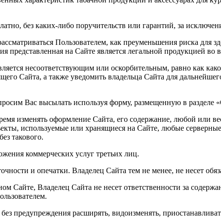
латно, без каких-либо поручительств или гарантий, за исключе
ассматриваться Пользователем, как преуменьшения риска для здо
ция представленная на Сайте является легальной продукцией во в
 является несоответствующим или оскорбительным, равно как ка
ящего Сайта, а также уведомить владельца Сайта для дальнейше
просим Вас высылать используя форму, размещенную в разделе «
время изменять оформление Сайта, его содержание, любой или ве
екты, используемые или хранящиеся на Сайте, любые серверные
ез такового.
ожения коммерческих услуг третьих лиц.
очности и опечатки. Владелец Сайта тем не менее, не несет обя
ном Сайте, Владелец Сайта не несет ответственности за содержа
ользователем.
 и без предупреждения расширять, видоизменять, приостанавлива