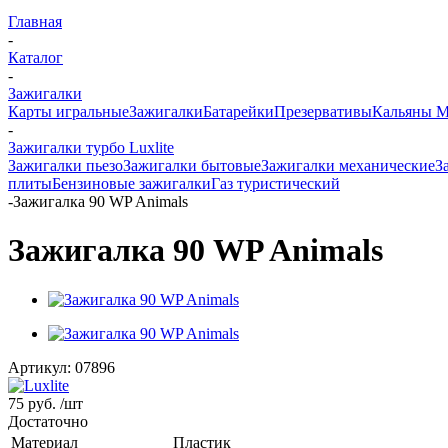
Главная
-
Каталог
-
Зажигалки
Карты игральные
Зажигалки
Батарейки
Презервативы
Кальяны M
-
Зажигалки турбо Luxlite
Зажигалки пьезо
Зажигалки бытовые
Зажигалки механические
З
плиты
Бензиновые зажигалки
Газ туристический
-
Зажигалка 90 WP Animals
Зажигалка 90 WP Animals
Артикул:
07896
75 руб.
/шт
Достаточно
Материал
Пластик