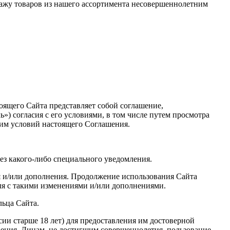
дажу товаров из нашего ассортимента несовершеннолетним
оящего Сайта представляет собой соглашение,
») согласия с его условиями, в том числе путем просмотра
 им условий настоящего Соглашения.
ез какого-либо специального уведомления.
ия и/или дополнения. Продолжение использования Сайта
ля с такими изменениями и/или дополнениями.
льца Сайта.
ии старше 18 лет) для предоставления им достоверной
рения. Лицам, не достигшим совершеннолетия, пользование