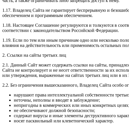
часть, а также ограничивать либо запрещать доступ к нему.
1.17. Владелец Сайта не гарантирует беспрерывную и безоши
обеспечением и программным обеспечением.
1.18. Настоящее Соглашение регулируются и толкуются в соот
соответствии с законодательством Российской Федерации.
1.19. Если по тем или иным причинам одно или несколько по
влияния на действительность или применимость остальных по
2. Ссылки на сайты третьих лиц
2.1. Данный Сайт может содержать ссылки на сайты, принадл
Сайта не контролирует и не несет ответственности за их испо
или утверждения, выраженные на сайтах третьих лиц или в их 
2.2. Без ограничения вышесказанного, Владелец Сайта особо ог
нарушают права интеллектуальной собственности третьи
неточны, неполны и вводят в заблуждение;
непригодны в коммерческих или иных конкретных целях
не обеспечивают должной безопасности;
содержат вирусы и иные элементы деструктивного характ
носят пасквильный или клеветнический характер.