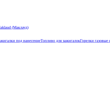
aklaud (Маклауд)
ажигалки под нанесение
Топливо для зажигалок
Горелки газовые 