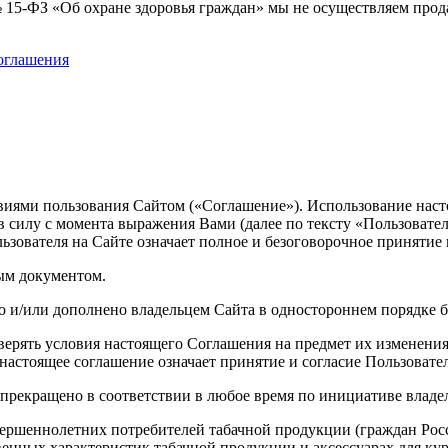
 № 15-ФЗ «Об охране здоровья граждан» мы не осуществляем про
соглашения
виями пользования Сайтом («Соглашение»). Использование наст
силу с момента выражения Вами (далее по тексту «Пользователь
ьзователя на Сайте означает полное и безоговорочное принятие
ым документом.
о и/или дополнено владельцем Сайта в одностороннем порядке б
оверять условия настоящего Соглашения на предмет их изменен
настоящее соглашение означает принятие и согласие Пользовате
 прекращено в соответствии в любое время по инициативе владе
вершеннолетних потребителей табачной продукции (граждан Росс
енных характеристик табачной продукции и аксессуарах для ку