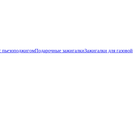
с пьезоподжигом
Подарочные зажигалки
Зажигалки для газовой