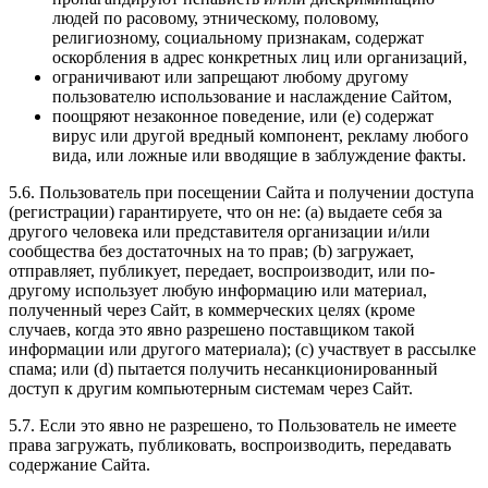
людей по расовому, этническому, половому,
религиозному, социальному признакам, содержат
оскорбления в адрес конкретных лиц или организаций,
ограничивают или запрещают любому другому
пользователю использование и наслаждение Сайтом,
поощряют незаконное поведение, или (e) содержат
вирус или другой вредный компонент, рекламу любого
вида, или ложные или вводящие в заблуждение факты.
5.6. Пользователь при посещении Сайта и получении доступа
(регистрации) гарантируете, что он не: (a) выдаете себя за
другого человека или представителя организации и/или
сообщества без достаточных на то прав; (b) загружает,
отправляет, публикует, передает, воспроизводит, или по-
другому использует любую информацию или материал,
полученный через Сайт, в коммерческих целях (кроме
случаев, когда это явно разрешено поставщиком такой
информации или другого материала); (c) участвует в рассылке
спама; или (d) пытается получить несанкционированный
доступ к другим компьютерным системам через Сайт.
5.7. Если это явно не разрешено, то Пользователь не имеете
права загружать, публиковать, воспроизводить, передавать
содержание Сайта.