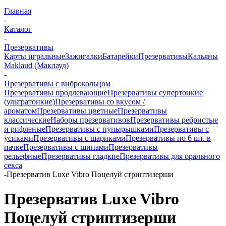
Главная
-
Каталог
-
Презервативы
Карты игральные
Зажигалки
Батарейки
Презервативы
Кальяны
Maklaud (Маклауд)
-
Презервативы с виброкольцом
Презервативы продлевающие
Презервативы супертонкие
(ультратонкие)
Презервативы со вкусом /
ароматом
Презервативы цветные
Презервативы
классические
Наборы презервативов
Презервативы ребристые
и рифленые
Презервативы с пупырышками
Презервативы с
усиками
Презервативы с шариками
Презервативы по 6 шт. в
пачке
Презервативы с шипами
Презервативы
рельефные
Презервативы гладкие
Презервативы для орального
секса
-
Презерватив Luxe Vibro Поцелуй стриптизерши
Презерватив Luxe Vibro
Поцелуй стриптизерши