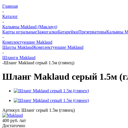
Главная
-
Каталог
-
Кальяны Maklaud (Маклауд)
Карты игральные
Зажигалки
Батарейки
Презервативы
Кальяны M
-
Комплектующие Maklaud
Шахты Maklaud
Комплектующие Maklaud
-
Шланги Maklaud
-
Шланг Maklaud серый 1.5м (глянец)
Шланг Maklaud серый 1.5м (г
Артикул:
Шланг серый 1.5м (глянец)
400 руб.
/шт
Достаточно