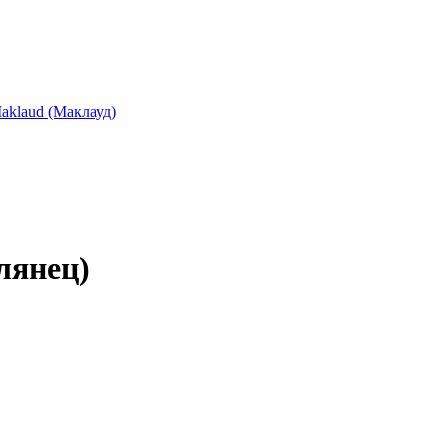
aklaud (Маклауд)
лянец)