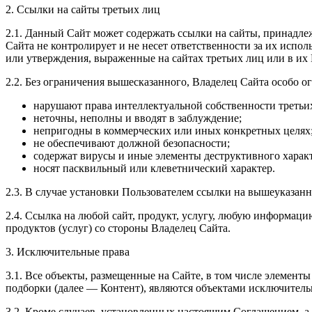
2. Ссылки на сайты третьих лиц
2.1. Данный Сайт может содержать ссылки на сайты, принадл
Сайта не контролирует и не несет ответственности за их испо
или утверждения, выраженные на сайтах третьих лиц или в их 
2.2. Без ограничения вышесказанного, Владелец Сайта особо ог
нарушают права интеллектуальной собственности третьи
неточны, неполны и вводят в заблуждение;
непригодны в коммерческих или иных конкретных целях
не обеспечивают должной безопасности;
содержат вирусы и иные элементы деструктивного характ
носят пасквильный или клеветнический характер.
2.3. В случае установки Пользователем ссылки на вышеуказанн
2.4. Ссылка на любой сайт, продукт, услугу, любую информаци
продуктов (услуг) со стороны Владелец Сайта.
3. Исключительные права
3.1. Все объекты, размещенные на Сайте, в том числе элементы
подборки (далее — Контент), являются объектами исключитель
3.2. Кроме случаев, установленных настоящим Соглашением, а