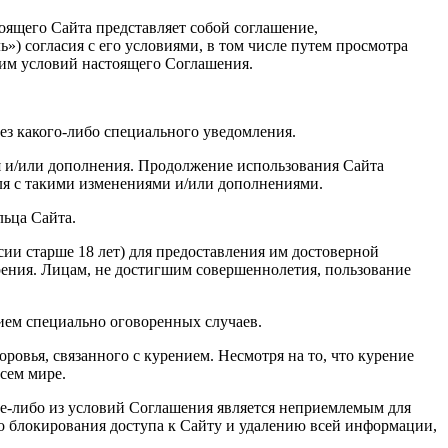
оящего Сайта представляет собой соглашение,
») согласия с его условиями, в том числе путем просмотра
 им условий настоящего Соглашения.
ез какого-либо специального уведомления.
ия и/или дополнения. Продолжение использования Сайта
ля с такими изменениями и/или дополнениями.
льца Сайта.
ии старше 18 лет) для предоставления им достоверной
рения. Лицам, не достигшим совершеннолетия, пользование
нием специально оговоренных случаев.
ровья, связанного с курением. Несмотря на то, что курение
сем мире.
кое-либо из условий Соглашения является неприемлемым для
го блокирования доступа к Сайту и удалению всей информации,