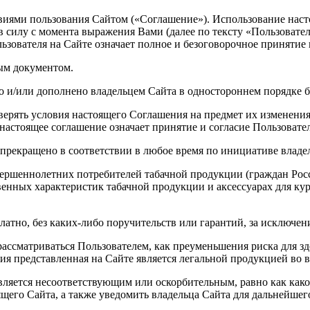
виями пользования Сайтом («Соглашение»). Использование наст
силу с момента выражения Вами (далее по тексту «Пользователь
ьзователя на Сайте означает полное и безоговорочное принятие
ым документом.
о и/или дополнено владельцем Сайта в одностороннем порядке б
оверять условия настоящего Соглашения на предмет их изменен
настоящее соглашение означает принятие и согласие Пользовате
 прекращено в соответствии в любое время по инициативе владе
вершеннолетних потребителей табачной продукции (граждан Росс
енных характеристик табачной продукции и аксессуарах для ку
латно, без каких-либо поручительств или гарантий, за исключе
ассматриваться Пользователем, как преуменьшения риска для здо
ция представленная на Сайте является легальной продукцией во в
 является несоответствующим или оскорбительным, равно как ка
ящего Сайта, а также уведомить владельца Сайта для дальнейше