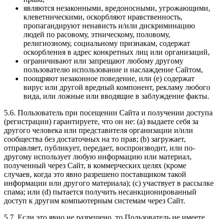
являются незаконными, вредоносными, угрожающими,
клеветническими, оскорбляют нравственность,
пропагандируют ненависть и/или дискриминацию
людей по расовому, этническому, половому,
религиозному, социальному признакам, содержат
оскорбления в адрес конкретных лиц или организаций,
ограничивают или запрещают любому другому
пользователю использование и наслаждение Сайтом,
поощряют незаконное поведение, или (e) содержат
вирус или другой вредный компонент, рекламу любого
вида, или ложные или вводящие в заблуждение факты.
5.6. Пользователь при посещении Сайта и получении доступа
(регистрации) гарантируете, что он не: (a) выдаете себя за
другого человека или представителя организации и/или
сообщества без достаточных на то прав; (b) загружает,
отправляет, публикует, передает, воспроизводит, или по-
другому использует любую информацию или материал,
полученный через Сайт, в коммерческих целях (кроме
случаев, когда это явно разрешено поставщиком такой
информации или другого материала); (c) участвует в рассылке
спама; или (d) пытается получить несанкционированный
доступ к другим компьютерным системам через Сайт.
5.7. Если это явно не разрешено, то Пользователь не имеете