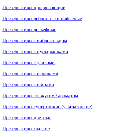
Презервативы продлевающие
Презервативы ребристые и рифленые
Презервативы рельефные
Презервативы с виброкольцом
Презервативы с пупырышками
Презервативы с усиками
Презервативы с шариками
Презервативы с шипами
Презервативы со вкусом / ароматом
Презервативы супертонкие (ультратонкие)
Презервативы цветные
Презервативы гладкие