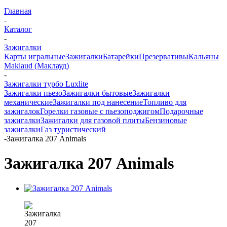
Главная
-
Каталог
-
Зажигалки
Карты игральные
Зажигалки
Батарейки
Презервативы
Кальяны
Maklaud (Маклауд)
-
Зажигалки турбо Luxlite
Зажигалки пьезо
Зажигалки бытовые
Зажигалки
механические
Зажигалки под нанесение
Топливо для
зажигалок
Горелки газовые с пьезоподжигом
Подарочные
зажигалки
Зажигалки для газовой плиты
Бензиновые
зажигалки
Газ туристический
-
Зажигалка 207 Animals
Зажигалка 207 Animals