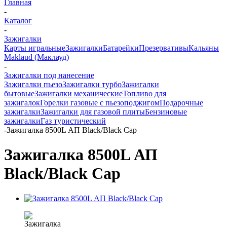
Главная
-
Каталог
-
Зажигалки
Карты игральные
Зажигалки
Батарейки
Презервативы
Кальяны
Maklaud (Маклауд)
-
Зажигалки под нанесение
Зажигалки пьезо
Зажигалки турбо
Зажигалки
бытовые
Зажигалки механические
Топливо для
зажигалок
Горелки газовые с пьезоподжигом
Подарочные
зажигалки
Зажигалки для газовой плиты
Бензиновые
зажигалки
Газ туристический
-
Зажигалка 8500L АП Black/Black Cap
Зажигалка 8500L АП
Black/Black Cap