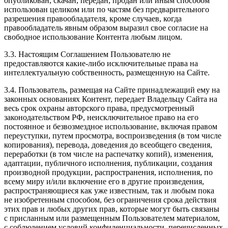
опубликован, скачан, передан, продан или иным способом
использован целиком или по частям без предварительного
разрешения правообладателя, кроме случаев, когда
правообладатель явным образом выразил свое согласие на
свободное использование Контента любым лицом.
3.3. Настоящим Соглашением Пользователю не
предоставляются какие-либо исключительные права на
интеллектуальную собственность, размещенную на Сайте.
3.4. Пользователь, размещая на Сайте принадлежащий ему на
законных основаниях Контент, передает Владельцу Сайта на
весь срок охраны авторского права, предусмотренный
законодательством РФ, неисключительное право на его
постоянное и безвозмездное использование, включая правом
переуступки, путем просмотра, воспроизведения (в том числе
копирования), перевода, доведения до всеобщего сведения,
переработки (в том числе на распечатку копий), изменения,
адаптации, публичного исполнения, публикации, создания
производной продукции, распространения, исполнения, по
всему миру и/или включение его в другие произведения,
распространяющиеся как уже известным, так и любым пока
не изобретенным способом, без ограничения срока действия
этих прав и любых других прав, которые могут быть связаны
с присланным или размещенным Пользователем материалом,
с соблюдением условий конфиденциальности, перечисленных