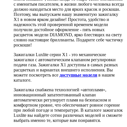
с именитым писателем, в жизни любого человека всегда
должно находиться место для ярких красок и роскоши.
Поэтому, мы выпускаем нашу знаменитую зажигалку
X1 в новом ярком дизайне! Простота, удобство и
надежность этой проверенной временем модели
получили достойное оформление - пять новых
расцветок модели DIAMOND, ярко блестящих на свету
словно настоящие бриллианты. Подарите себе частичку
роскоши!
Зажигалки Luxlite серии X1 - это механические
зажигалки с автоматическим клапаном регулировки
подачи газа. Зажигалки X1 доступны в самых разных
расцветках и вариантах внешнего исполнения. Вы
можете посмотреть все
доступные модели
в нашем
каталоге.
Зажигалка снабжена технологией «автопламя»,
инновационный запатентованный клапан
автоматически регулирует пламя на безопасном и
комфортном уровне, что обеспечивает ровное горение
при любой погоде и температуре. В каталоге зажигалок
Luxlite вы найдете сотни различных моделей и сможете
выбрать именно те, которые вам понравятся.