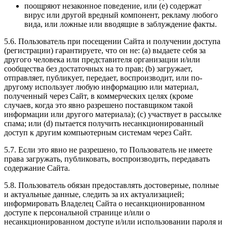
поощряют незаконное поведение, или (e) содержат
вирус или другой вредный компонент, рекламу любого
вида, или ложные или вводящие в заблуждение факты.
5.6. Пользователь при посещении Сайта и получении доступа
(регистрации) гарантируете, что он не: (a) выдаете себя за
другого человека или представителя организации и/или
сообщества без достаточных на то прав; (b) загружает,
отправляет, публикует, передает, воспроизводит, или по-
другому использует любую информацию или материал,
полученный через Сайт, в коммерческих целях (кроме
случаев, когда это явно разрешено поставщиком такой
информации или другого материала); (c) участвует в рассылке
спама; или (d) пытается получить несанкционированный
доступ к другим компьютерным системам через Сайт.
5.7. Если это явно не разрешено, то Пользователь не имеете
права загружать, публиковать, воспроизводить, передавать
содержание Сайта.
5.8. Пользователь обязан предоставлять достоверные, полные
и актуальные данные, следить за их актуализацией;
информировать Владелец Сайта о несанкционированном
доступе к персональной странице и/или о
несанкционированном доступе и/или использовании пароля и