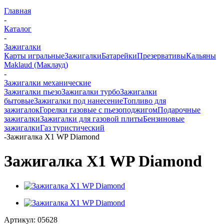
Главная
-
Каталог
-
Зажигалки
Карты игральные
Зажигалки
Батарейки
Презервативы
Кальяны
Maklaud (Маклауд)
-
Зажигалки механические
Зажигалки пьезо
Зажигалки турбо
Зажигалки
бытовые
Зажигалки под нанесение
Топливо для
зажигалок
Горелки газовые с пьезоподжигом
Подарочные
зажигалки
Зажигалки для газовой плиты
Бензиновые
зажигалки
Газ туристический
-
Зажигалка X1 WP Diamond
Зажигалка X1 WP Diamond
Артикул:
05628