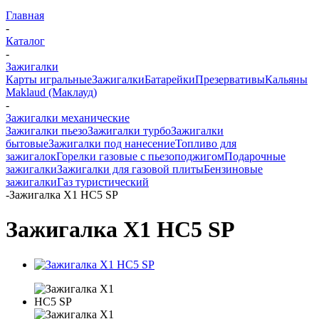
Главная
-
Каталог
-
Зажигалки
Карты игральные
Зажигалки
Батарейки
Презервативы
Кальяны
Maklaud (Маклауд)
-
Зажигалки механические
Зажигалки пьезо
Зажигалки турбо
Зажигалки
бытовые
Зажигалки под нанесение
Топливо для
зажигалок
Горелки газовые с пьезоподжигом
Подарочные
зажигалки
Зажигалки для газовой плиты
Бензиновые
зажигалки
Газ туристический
-
Зажигалка X1 HC5 SP
Зажигалка X1 HC5 SP