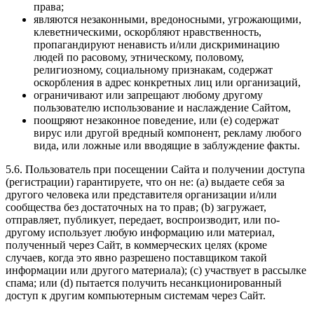
права;
являются незаконными, вредоносными, угрожающими,
клеветническими, оскорбляют нравственность,
пропагандируют ненависть и/или дискриминацию
людей по расовому, этническому, половому,
религиозному, социальному признакам, содержат
оскорбления в адрес конкретных лиц или организаций,
ограничивают или запрещают любому другому
пользователю использование и наслаждение Сайтом,
поощряют незаконное поведение, или (e) содержат
вирус или другой вредный компонент, рекламу любого
вида, или ложные или вводящие в заблуждение факты.
5.6. Пользователь при посещении Сайта и получении доступа
(регистрации) гарантируете, что он не: (a) выдаете себя за
другого человека или представителя организации и/или
сообщества без достаточных на то прав; (b) загружает,
отправляет, публикует, передает, воспроизводит, или по-
другому использует любую информацию или материал,
полученный через Сайт, в коммерческих целях (кроме
случаев, когда это явно разрешено поставщиком такой
информации или другого материала); (c) участвует в рассылке
спама; или (d) пытается получить несанкционированный
доступ к другим компьютерным системам через Сайт.