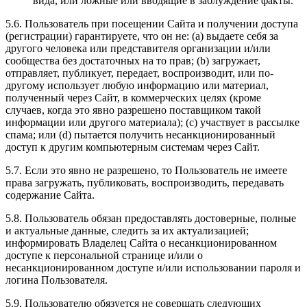
вида, или ложные или вводящие в заблуждение факты.
5.6. Пользователь при посещении Сайта и получении доступа
(регистрации) гарантируете, что он не: (a) выдаете себя за
другого человека или представителя организации и/или
сообщества без достаточных на то прав; (b) загружает,
отправляет, публикует, передает, воспроизводит, или по-
другому использует любую информацию или материал,
полученный через Сайт, в коммерческих целях (кроме
случаев, когда это явно разрешено поставщиком такой
информации или другого материала); (c) участвует в рассылке
спама; или (d) пытается получить несанкционированный
доступ к другим компьютерным системам через Сайт.
5.7. Если это явно не разрешено, то Пользователь не имеете
права загружать, публиковать, воспроизводить, передавать
содержание Сайта.
5.8. Пользователь обязан предоставлять достоверные, полные
и актуальные данные, следить за их актуализацией;
информировать Владелец Сайта о несанкционированном
доступе к персональной странице и/или о
несанкционированном доступе и/или использовании пароля и
логина Пользователя.
5.9. Пользователю обязуется не совершать следующих