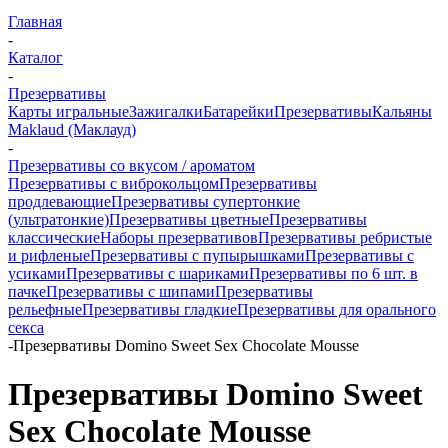
Главная
-
Каталог
-
Презервативы
Карты игральные
Зажигалки
Батарейки
Презервативы
Кальяны
Maklaud (Маклауд)
-
Презервативы со вкусом / ароматом
Презервативы с виброкольцом
Презервативы
продлевающие
Презервативы супертонкие
(ультратонкие)
Презервативы цветные
Презервативы
классические
Наборы презервативов
Презервативы ребристые
и рифленые
Презервативы с пупырышками
Презервативы с
усиками
Презервативы с шариками
Презервативы по 6 шт. в
пачке
Презервативы с шипами
Презервативы
рельефные
Презервативы гладкие
Презервативы для орального
секса
-
Презервативы Domino Sweet Sex Chocolate Mousse
Презервативы Domino Sweet
Sex Chocolate Mousse