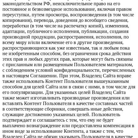
законодательством РФ, неисключительное право на его
постоянное и безвозмездное использование, включая правом
переуступки, путем просмотра, воспроизведения (в том числе
копирования), перевода, доведения до всеобщего сведения,
переработки (в том числе на распечатку копий), изменения,
адаптации, публичного исполнения, публикации, создания
производной продукции, распространения, исполнения, по
всему миру и/или включение его в другие произведения,
распространяющиеся как уже известным, так и любым пока
не изобретенным способом, без ограничения срока действия
этих прав и любых других прав, которые могут быть связаны
с присланным или размещенным Пользователем материалом,
с соблюдением условий конфиденциальности, перечисленных
в настоящем Соглашении. При этом, Владелец Сайта вправе
также использовать Контент Пользователя вышеуказанным
способом для целей Сайта или в связи с ними, в том числе для
его популяризации. Для указанных целей Владелец Сайта
также может изготавливать производные произведения или
вставлять Контент Пользователя в качестве составных частей
в соответствующие сборники, совершать иные действия,
служащие достижению указанных целей. Пользователь
подтверждает и соглашаетесь с тем, что ему не будет
выплачено вознаграждение или предоставлена компенсация в
ином виде за использование Контента, а также с тем, что
Владелец Сайта не обязан указывать Пользователя в качестве