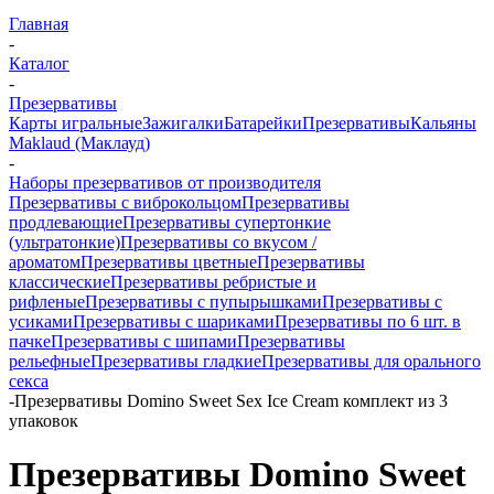
Главная
-
Каталог
-
Презервативы
Карты игральные
Зажигалки
Батарейки
Презервативы
Кальяны
Maklaud (Маклауд)
-
Наборы презервативов от производителя
Презервативы с виброкольцом
Презервативы
продлевающие
Презервативы супертонкие
(ультратонкие)
Презервативы со вкусом /
ароматом
Презервативы цветные
Презервативы
классические
Презервативы ребристые и
рифленые
Презервативы с пупырышками
Презервативы с
усиками
Презервативы с шариками
Презервативы по 6 шт. в
пачке
Презервативы с шипами
Презервативы
рельефные
Презервативы гладкие
Презервативы для орального
секса
-
Презервативы Domino Sweet Sex Ice Cream комплект из 3
упаковок
Презервативы Domino Sweet