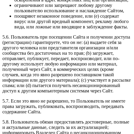
ограничивают или запрещают любому другому
пользователю использование и наслаждение Сайтом,
поощряют незаконное поведение, или (e) содержат
вирус или другой вредный компонент, рекламу любого
вида, или ложные или вводящие в заблуждение факты.
5.6. Пользователь при посещении Сайта и получении доступа
(регистрации) гарантируете, что он не: (a) выдаете себя за
другого человека или представителя организации и/или
сообщества без достаточных на то прав; (b) загружает,
отправляет, публикует, передает, воспроизводит, или по-
другому использует любую информацию или материал,
полученный через Сайт, в коммерческих целях (кроме
случаев, когда это явно разрешено поставщиком такой
информации или другого материала); (c) участвует в рассылке
спама; или (d) пытается получить несанкционированный
доступ к другим компьютерным системам через Сайт.
5.7. Если это явно не разрешено, то Пользователь не имеете
права загружать, публиковать, воспроизводить, передавать
содержание Сайта.
5.8. Пользователь обязан предоставлять достоверные, полные
и актуальные данные, следить за их актуализацией;
информировать Владелец Сайта о несанкционированном