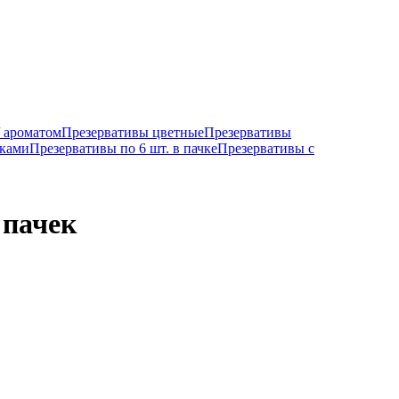
/ ароматом
Презервативы цветные
Презервативы
иками
Презервативы по 6 шт. в пачке
Презервативы с
 пачек