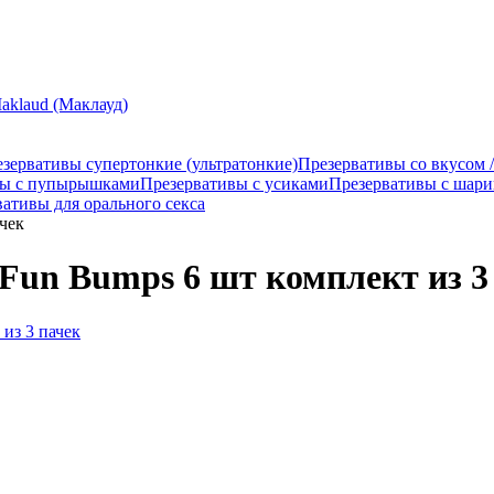
aklaud (Маклауд)
зервативы супертонкие (ультратонкие)
Презервативы со вкусом 
вы с пупырышками
Презервативы с усиками
Презервативы с шар
ативы для орального секса
чек
Fun Bumps 6 шт комплект из 3