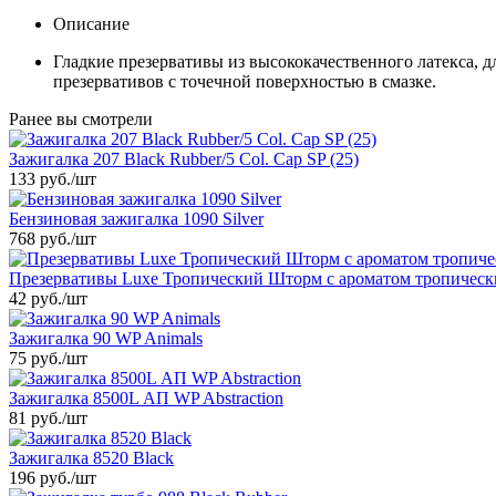
Описание
Гладкие презервативы из высококачественного латекса, 
презервативов с точечной поверхностью в смазке.
Ранее вы смотрели
Зажигалка 207 Black Rubber/5 Col. Cap SP (25)
133 руб.
/шт
Бензиновая зажигалка 1090 Silver
768 руб.
/шт
Презервативы Luxe Тропический Шторм с ароматом тропическ
42 руб.
/шт
Зажигалка 90 WP Animals
75 руб.
/шт
Зажигалка 8500L АП WP Abstraction
81 руб.
/шт
Зажигалка 8520 Black
196 руб.
/шт