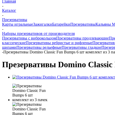
Главная
-
Каталог
-
Презервативы
Карты игральные
Зажигалки
Батарейки
Презервативы
Кальяны M
-
Наборы презервативов от производителя
Презервативы с виброкольцом
Презервативы продлевающие
Пре
классические
Презервативы ребристые и рифленые
Презервати
шипами
Презервативы рельефные
Презервативы гладкие
Презерв
-
Презервативы Domino Classic Fun Bumps 6 шт комплект из 3 па
Презервативы Domino Classic 