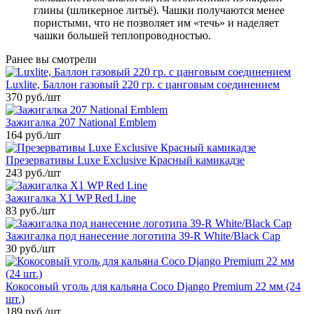
глины (шликерное литьё). Чашки получаются менее
пористыми, что не позволяет им «течь» и наделяет
чашки большей теплопроводностью.
Ранее вы смотрели
Luxlite, Баллон газовый 220 гр. с цанговым соединением
370 руб.
/шт
Зажигалка 207 National Emblem
164 руб.
/шт
Презервативы Luxe Exclusive Красный камикадзе
243 руб.
/шт
Зажигалка X1 WP Red Line
83 руб.
/шт
Зажигалка под нанесение логотипа 39-R White/Black Cap
30 руб.
/шт
Кокосовый уголь для кальяна Coco Django Premium 22 мм (24
шт.)
189 руб.
/шт