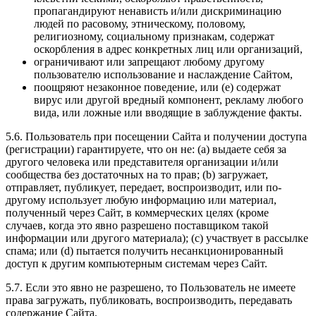
пропагандируют ненависть и/или дискриминацию
людей по расовому, этническому, половому,
религиозному, социальному признакам, содержат
оскорбления в адрес конкретных лиц или организаций,
ограничивают или запрещают любому другому
пользователю использование и наслаждение Сайтом,
поощряют незаконное поведение, или (e) содержат
вирус или другой вредный компонент, рекламу любого
вида, или ложные или вводящие в заблуждение факты.
5.6. Пользователь при посещении Сайта и получении доступа
(регистрации) гарантируете, что он не: (a) выдаете себя за
другого человека или представителя организации и/или
сообщества без достаточных на то прав; (b) загружает,
отправляет, публикует, передает, воспроизводит, или по-
другому использует любую информацию или материал,
полученный через Сайт, в коммерческих целях (кроме
случаев, когда это явно разрешено поставщиком такой
информации или другого материала); (c) участвует в рассылке
спама; или (d) пытается получить несанкционированный
доступ к другим компьютерным системам через Сайт.
5.7. Если это явно не разрешено, то Пользователь не имеете
права загружать, публиковать, воспроизводить, передавать
содержание Сайта.